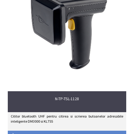
N-TP-TSL-1128
Cititor bluetooth UHF pentru citirea si scrierea butoanelor adresabile
inteligente DM3000 si KL755