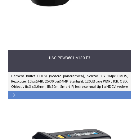
HAC-PFW3601-A180-E3
Camera bullet HDCVI (vedere panoramica), Senzor 3 x 2Mpx CMOS,
Rezolutie: 15fps@4K, 25/30fps@4MP, Starlight, 120dB true WDR , ICR, OSD,
Obiectiv fix 3 x 3.6mm, IR: 20m, Smart IR, Iesire semnal tip 1 x HDCVI vedere
panoramica , 3 x HDCVI 2Mpx, IP67, IK10, Alarm 2in/1out, Intrare audio,
12Vcc.