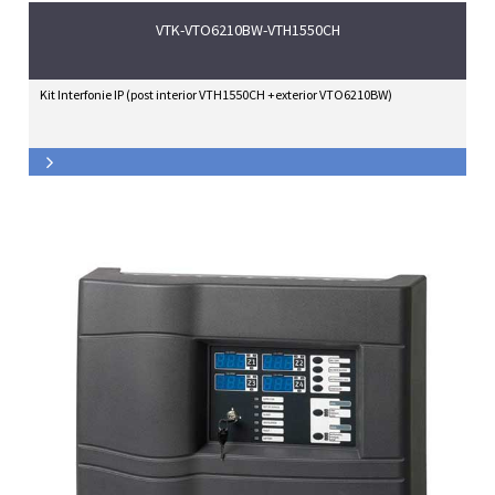
VTK-VTO6210BW-VTH1550CH
Kit Interfonie IP (post interior VTH1550CH +exterior VTO6210BW)