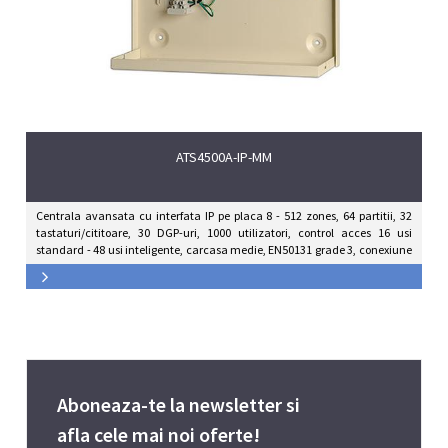
ATS4500A-IP-MM
Centrala avansata cu interfata IP pe placa 8 - 512 zones, 64 partitii, 32
tastaturi/cititoare, 30 DGP-uri, 1000 utilizatori, control acces 16 usi
standard - 48 usi inteligente, carcasa medie, EN50131 grade 3, conexiune
Cloud Ultrasync (fw MR 4.0)
Aboneaza-te la newsletter si
afla cele mai noi oferte!