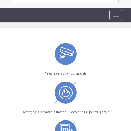
Toggle
navigati
Televiziune cu circuit închis
Detecţie şi alarmare la incendiu, detectie CO pentru garaje