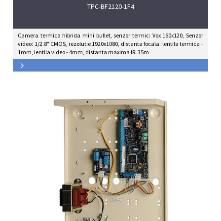
TPC-BF2120-1F4
Camera termica hibrida mini bullet, senzor termic: Vox 160x120, Senzor
video: 1/2.8" CMOS, rezolutie 1920x1080, distanta focala: lentila termica -
1mm, lentila video - 4mm, distanta maxima IR: 35m