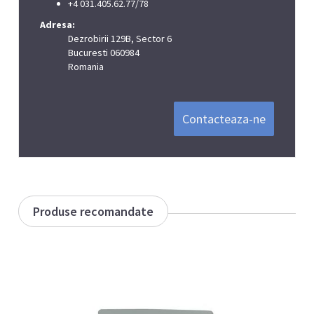
+4 031.405.62.77/78
Adresa:
Dezrobirii 129B, Sector 6
Bucuresti 060984
Romania
Contacteaza-ne
Produse recomandate