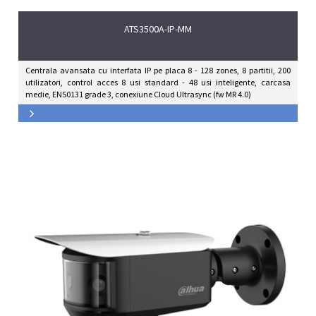
ATS3500A-IP-MM
Centrala avansata cu interfata IP pe placa 8 - 128 zones, 8 partitii, 200
utilizatori, control acces 8 usi standard - 48 usi inteligente, carcasa
medie, EN50131 grade 3, conexiune Cloud Ultrasync (fw MR 4.0)