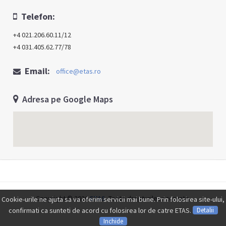
Telefon:
+4 021.206.60.11/12
+4 031.405.62.77/78
Email:
office@etas.ro
Adresa pe Google Maps
Copyright © 2026
ETAS
. Toate drepturile rezervate.
Cookie-urile ne ajuta sa va oferim servicii mai bune. Prin folosirea site-ului,
confirmati ca sunteti de acord cu folosirea lor de catre ETAS.
Detalii
Inchide