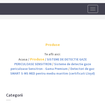
Toggle
navigati
Produse
Te afli aici:
Produse
Acasa /
/
SISTEME DE DETECTIE GAZE
PERICULOASE SENSITRON
/
Sisteme de detectie gaze
periculoase Sensitron - Gama Premium
/
Detectori de gaz
SMART S-MS MED pentru mediu maritim (certificati Lloyd)
Categorii