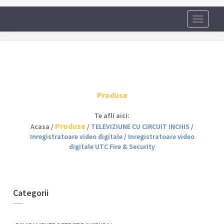
Toggle
navigati
Produse
Te afli aici:
Produse
Acasa /
/
TELEVIZIUNE CU CIRCUIT INCHIS
/
Inregistratoare video digitale
/
Inregistratoare video
digitale UTC Fire & Security
Categorii