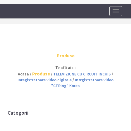
Toggle
navigati
Produse
Te afli aici:
Produse
Acasa /
/
TELEVIZIUNE CU CIRCUIT INCHIS
/
Inregistratoare video digitale
/
Intrgistratoare video
"CTRing" Korea
Categorii