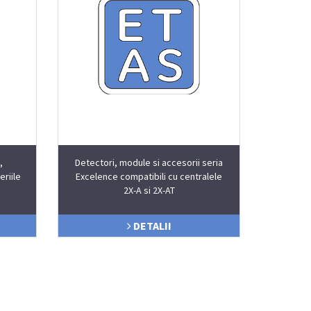
,
Detectori, module si accesorii seria
eriile
Excelence compatibili cu centralele
2X-A si 2X-AT
DETALII