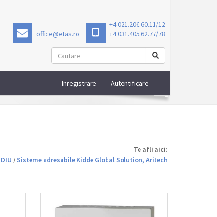
+4 021.206.60.11/12
office@etas.ro
+4 031.405.62.77/78
Inregistrare
Autentificare
Te afli aici:
NDIU
/
Sisteme adresabile Kidde Global Solution, Aritech