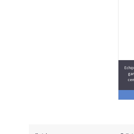
Echip
gam
cen