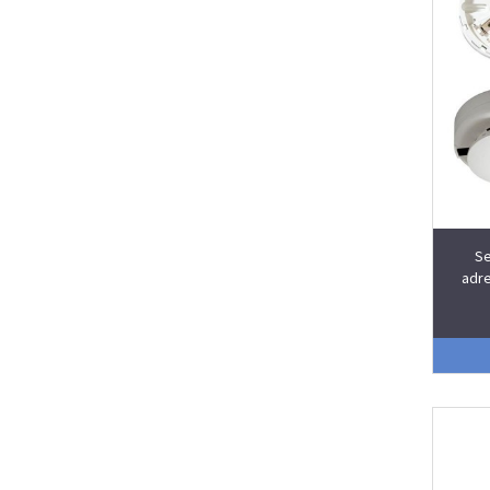
Se
adre