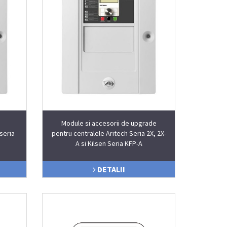
Module si accesorii de upgrade
seria
pentru centralele Aritech Seria 2X, 2X-
A si Kilsen Seria KFP-A
DETALII