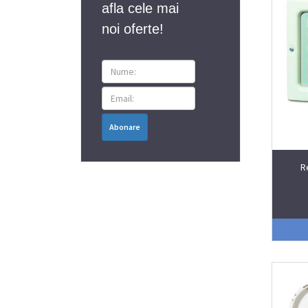
afla cele mai
noi oferte!
Abonare
R