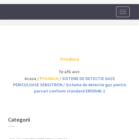
Toggle
navigati
Produse
Te afli aici:
Produse
Acasa /
/
SISTEME DE DETECTIE GAZE
PERICULOASE SENSITRON
/
Sisteme de detectie gaz pentru
parcari conform standard EN50545-1
Categorii