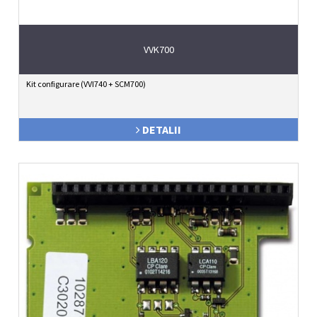
VVK700
Kit configurare (VVI740 + SCM700)
DETALII