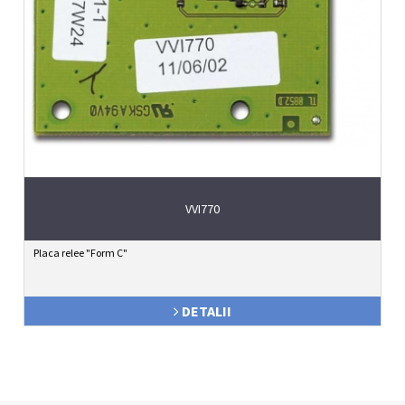
VVI770
Placa relee "Form C"
DETALII