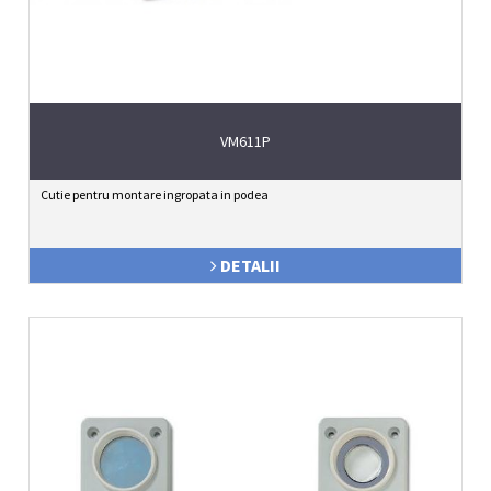
VM611P
Cutie pentru montare ingropata in podea
DETALII