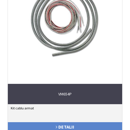
VM654P
Kit cablu armat
DETALII