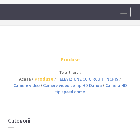
Toggle
navigati
Produse
Te afli aici:
Produse
Acasa /
/
TELEVIZIUNE CU CIRCUIT INCHIS
/
Camere video
/
Camere video de tip HD Dahua
/
Camera HD
tip speed dome
Categorii