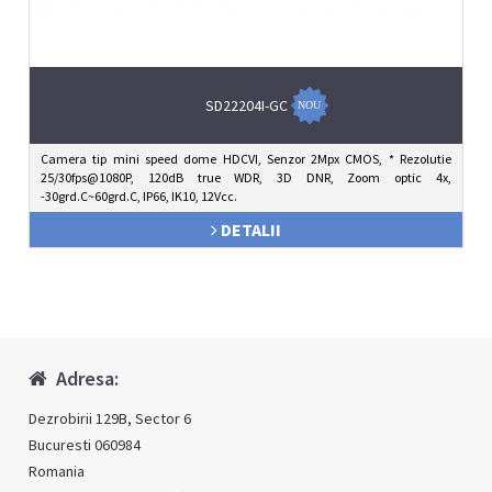
SD22204I-GC
Camera tip mini speed dome HDCVI, Senzor 2Mpx CMOS, * Rezolutie
25/30fps@1080P, 120dB true WDR, 3D DNR, Zoom optic 4x,
-30grd.C~60grd.C, IP66, IK10, 12Vcc.
DETALII
Adresa:
Dezrobirii 129B, Sector 6
Bucuresti 060984
Romania