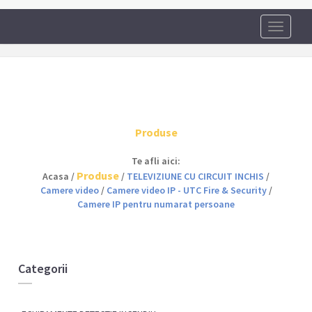
Toggle
navigati
Produse
Te afli aici:
Produse
Acasa /
/
TELEVIZIUNE CU CIRCUIT INCHIS
/
Camere video
/
Camere video IP - UTC Fire & Security
/
Camere IP pentru numarat persoane
Categorii