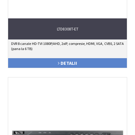
LTD8308T-ET
DVR 8 canale HD-TVI 1080P/AHD, 2xIP, compresie, HDMI, VGA, CVBS, 2 SATA
(pana la 6 TB)
DETALII