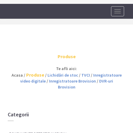
Toggle
navigati
Produse
Te afli aici:
Produse
Acasa /
/
Lichidări de stoc
/
TVCI
/
Inregistratoare
video digitale
/
Inregistratoare Brovision
/
DVR-uri
Brovision
Categorii