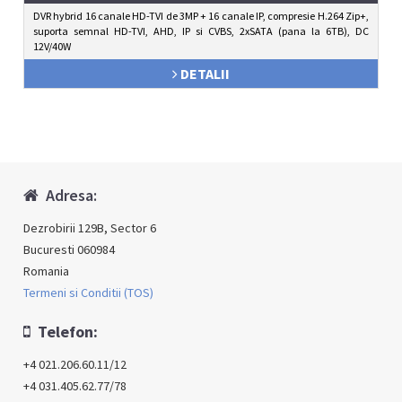
DVR hybrid 16 canale HD-TVI de 3MP + 16 canale IP, compresie H.264 Zip+,
suporta semnal HD-TVI, AHD, IP si CVBS, 2xSATA (pana la 6TB), DC
12V/40W
DETALII
Adresa:
Dezrobirii 129B, Sector 6
Bucuresti 060984
Romania
Termeni si Conditii (TOS)
Telefon:
+4 021.206.60.11/12
+4 031.405.62.77/78