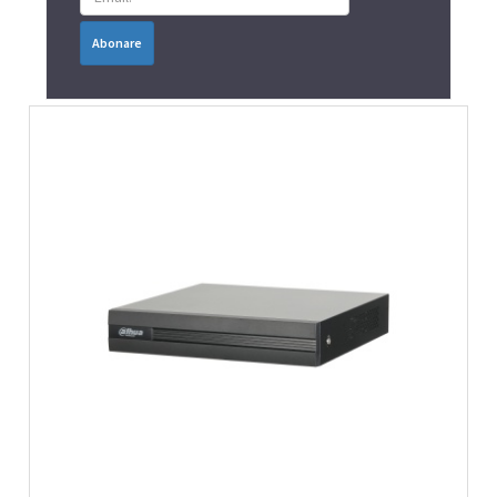
Abonare