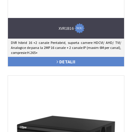
XVR1B16
DVR hibrid 16 +2 canale Pentabrid, suporta camere HDCVI/ AHD/ TVI/
Analogice de pana la 2MP 16 canale + 2 canale IP (maxim 6M per canal),
compresie H.265+
DETALII