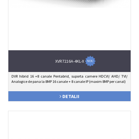
XVR7216A-4KL-X
DVR hibrid 16 +8 canale Pentabrid, suporta camere HDCVI/ AHD/ TVI/
Analogice de pana la 8MP 16 canale + 8 canale IP (maxim 8MP per canal)
DETALII