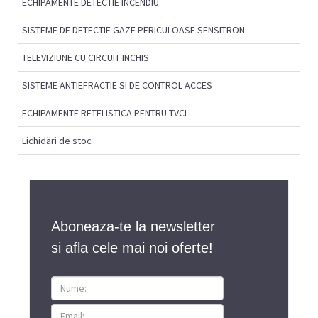
ECHIPAMENTE DETECTIE INCENDIU
SISTEME DE DETECTIE GAZE PERICULOASE SENSITRON
TELEVIZIUNE CU CIRCUIT INCHIS
SISTEME ANTIEFRACTIE SI DE CONTROL ACCES
ECHIPAMENTE RETELISTICA PENTRU TVCI
Lichidări de stoc
Aboneaza-te la newsletter
si afla cele mai noi oferte!