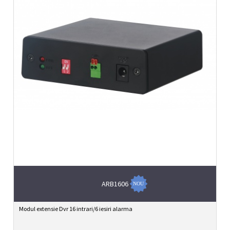
ARB1606
Modul extensie Dvr 16 intrari/6 iesiri alarma