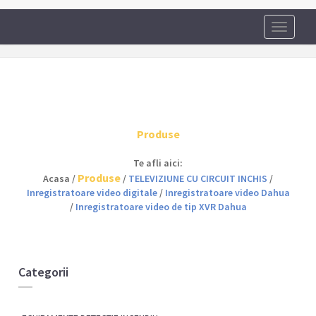
Toggle
navigati
Produse
Te afli aici:
Produse
Acasa /
/
TELEVIZIUNE CU CIRCUIT INCHIS
/
Inregistratoare video digitale
/
Inregistratoare video Dahua
/
Inregistratoare video de tip XVR Dahua
Categorii