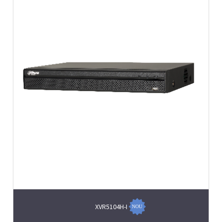
XVR5104H-I