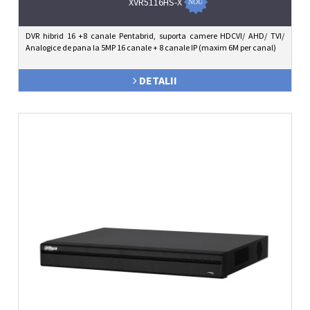
XVR5116HS-X
DVR hibrid 16 +8 canale Pentabrid, suporta camere HDCVI/ AHD/ TVI/
Analogice de pana la 5MP 16 canale + 8 canale IP (maxim 6M per canal)
DETALII