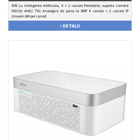
XVR cu Inteligenta Artificiala, 4 + 2 canale Pentabrid, suporta camere
HDCVI/ AHD/ TVI/ Analogice de pana la 5MP 4 canale + 2 canale IP
(maxim 6M per canal)
DETALII