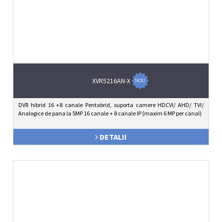
XVR5216AN-X
DVR hibrid 16 +8 canale Pentabrid, suporta camere HDCVI/ AHD/ TVI/
Analogice de pana la 5MP 16 canale + 8 canale IP (maxim 6 MP per canal)
DETALII