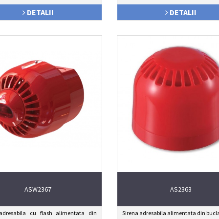
DETALII
DETALII
ASW2367
AS2363
adresabila cu flash alimentata din
Sirena adresabila alimentata din bucl