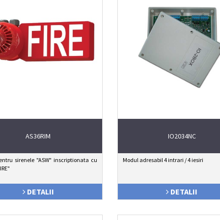
AS36RIM
IO2034NC
ntru sirenele "ASW" inscriptionata cu
Modul adresabil 4 intrari / 4 iesiri
FIRE"
DETALII
DETALII