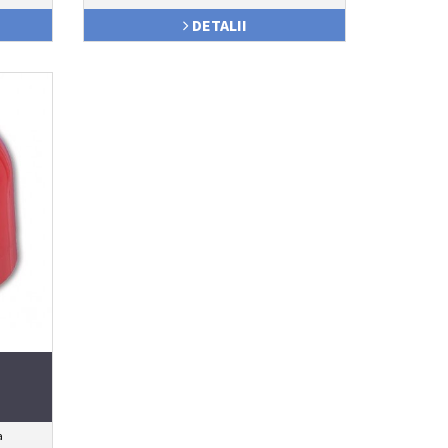
DETALII
a