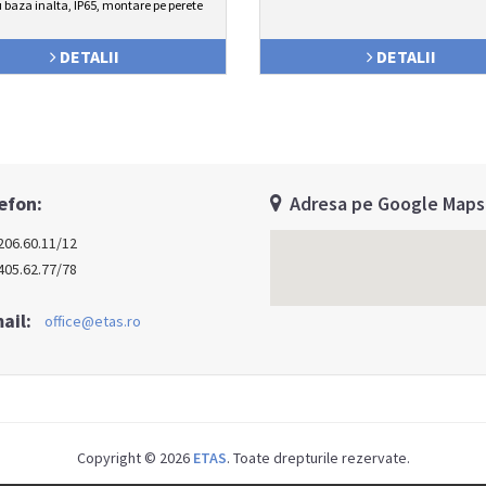
 baza inalta, IP65, montare pe perete
DETALII
DETALII
efon:
Adresa pe Google Maps
206.60.11/12
405.62.77/78
ail:
office@etas.ro
Copyright © 2026
ETAS
. Toate drepturile rezervate.