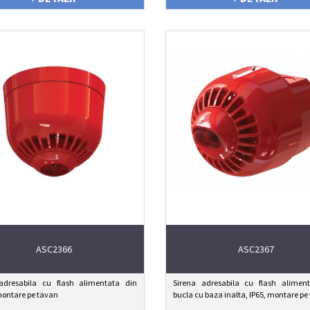
ASC2366
ASC2367
adresabila cu flash alimentata din
Sirena adresabila cu flash alimen
montare pe tavan
bucla cu baza inalta, IP65, montare pe