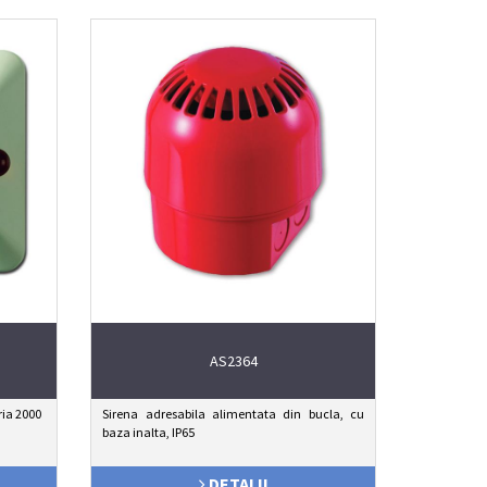
AS2364
ria 2000
Sirena adresabila alimentata din bucla, cu
baza inalta, IP65
DETALII