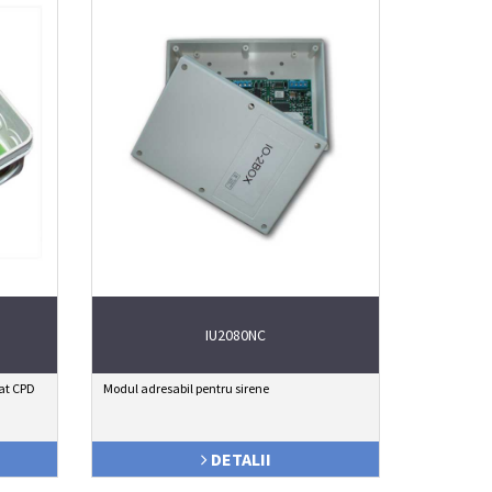
IU2080NC
zat CPD
Modul adresabil pentru sirene
DETALII