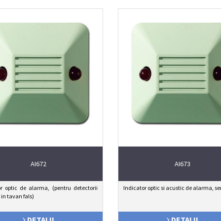
AI672
AI673
or optic de alarma, (pentru detectorii
Indicator optic si acustic de alarma, se
in tavan fals)
DETALII
DETALII