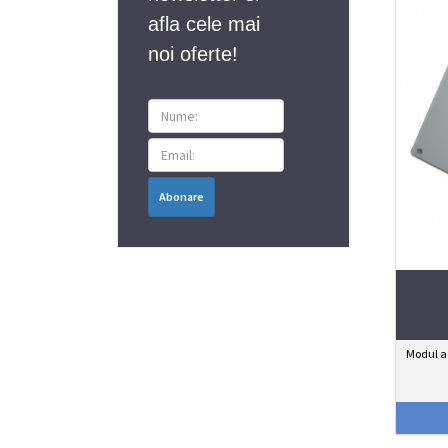
afla cele mai
noi oferte!
Abonare
Modul ad