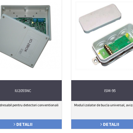
IU2055NC
ISM-95
resabil pentru detectori conventionali
Modul izolator de bucla universal, avi
DETALII
DETALII