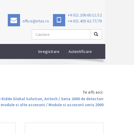
+4 021.206.60.11/12
office@etas.ro
+4 031.405.62.77/78
Inregistrare
Autentificare
Te afli aici:
 Kidde Global Solution, Aritech
/
Seria 2000 de detectori
 module si alte accesorii
/
Module si accesorii seria 2000