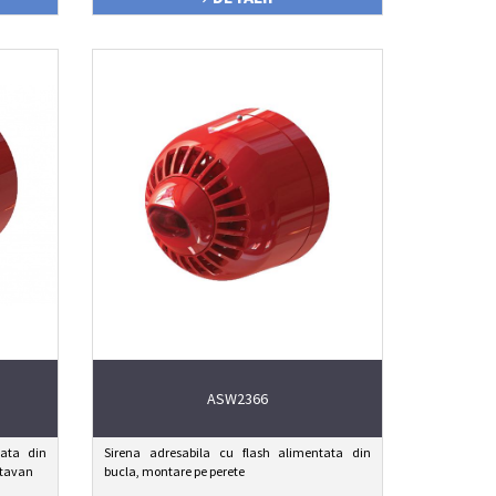
ASW2366
tata din
Sirena adresabila cu flash alimentata din
 tavan
bucla, montare pe perete