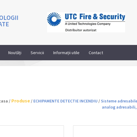
OLOGII
ATE
Noutăți
Servicii
Informații utile
Contact
Produse
casa /
/
ECHIPAMENTE DETECTIE INCENDIU
/
Sisteme adresabile
analog adresabili,