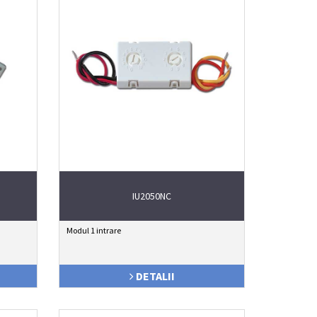
IU2050NC
Modul 1 intrare
DETALII