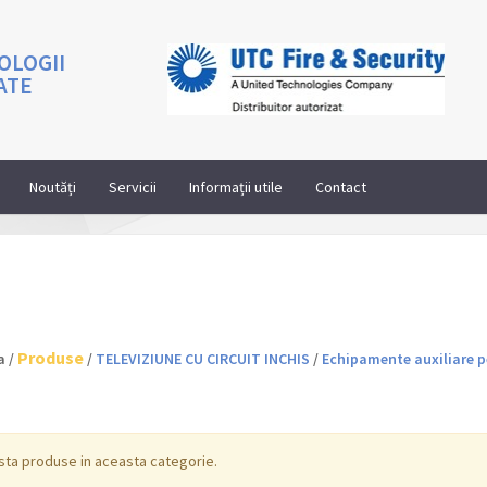
OLOGII
ATE
Noutăți
Servicii
Informații utile
Contact
Produse
a /
/
TELEVIZIUNE CU CIRCUIT INCHIS
/
Echipamente auxiliare p
sta produse in aceasta categorie.