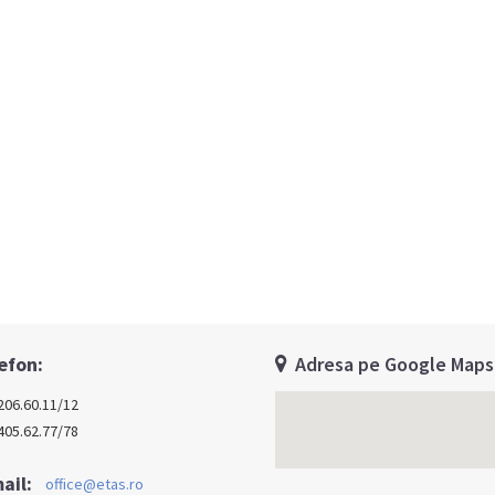
efon:
Adresa pe Google Maps
206.60.11/12
405.62.77/78
ail:
office@etas.ro