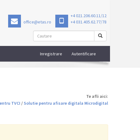
+4 021.206.60.11/12
office@etas.ro
+4 031.405.62.77/78
Inregistrare
Autentificare
Te afli aici:
entru TVCI
/
Solutie pentru afisare digitala Microdigital